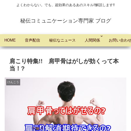
よくわからない。でも、超効果のあるあのスキル!!解説します!!
秘伝コミュニケーション専門家 ブログ
HOME
音声配信
秘伝なニュース
人間関係
お問い合わ
肩こり特集!! 肩甲骨はがしが効くって本
当！?
けんこう