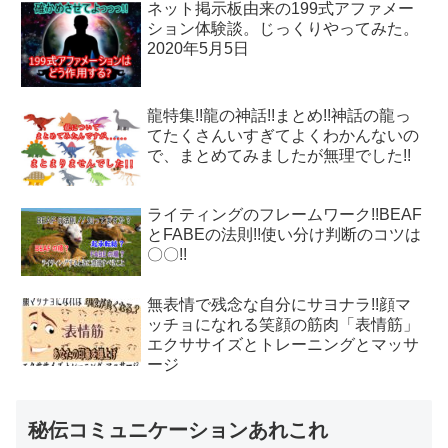
ネット掲示板由来の199式アファメー
ション体験談。じっくりやってみた。
2020年5月5日
龍特集!!龍の神話!!まとめ!!神話の龍っ
てたくさんいすぎてよくわかんないの
で、まとめてみましたが無理でした!!
ライティングのフレームワーク!!BEAF
とFABEの法則!!使い分け判断のコツは
〇〇!!
無表情で残念な自分にサヨナラ!!顔マ
ッチョになれる笑顔の筋肉「表情筋」
エクササイズとトレーニングとマッサ
ージ
秘伝コミュニケーションあれこれ