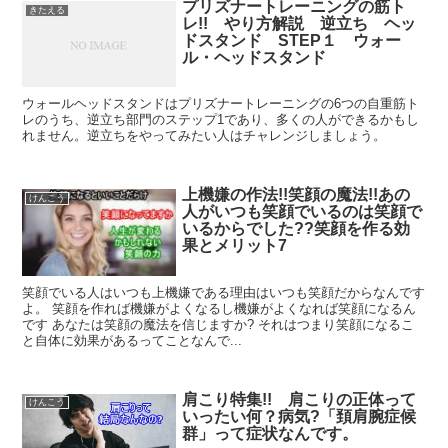
プリズナートレーニングの筋ト
きたえる
レ!! やり方解説 逆立ち ヘッ
ドスタンド STEP１ ウォー
ル・ヘッドスタンド
ウォールヘッドスタンドはプリズナートレーニングの6つの自重筋ト
レのうち、逆立ち部門のステップ1であり、多くの人ができるかもし
れません。逆立ちをやってみたい人はチャレンジしましょう。
上機嫌の作法!!笑顔の魔法!!あの
けんこう
人がいつも笑顔でいるのは笑顔で
いるからでした??笑顔を作る効
果とメリット7
笑顔でいる人はいつも上機嫌である理由はいつも笑顔だからなんです
よ。 笑顔を作れば機嫌がよくなるし機嫌がよくなれば笑顔になるん
です あなたは笑顔の魔法を信じますか? それはつまり笑顔になるこ
と自体に効果があるってことなんで...
肩こり特集!! 肩こりの正体って
けんこう
いったい何？病気?「頚肩腕症候
群」って症状なんです。