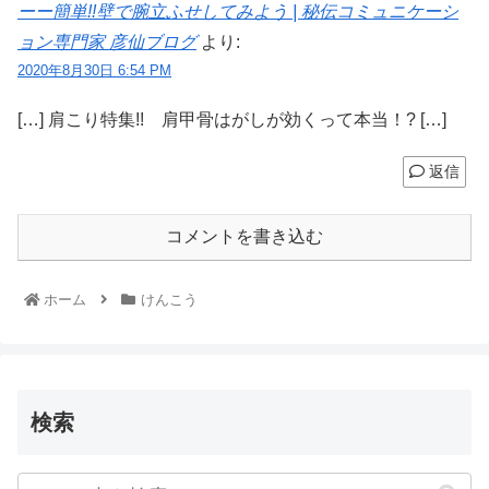
ーー簡単!!壁で腕立ふせしてみよう | 秘伝コミュニケーシ
ョン専門家 彦仙ブログ
より:
2020年8月30日 6:54 PM
[…] 肩こり特集!! 肩甲骨はがしが効くって本当！? […]
返信
コメントを書き込む
ホーム
けんこう
検索