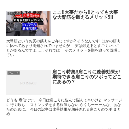
ここ!!大事だから!!とっても大事
きたえる
な大臀筋を鍛えるメリット5!!
大臀筋というお尻の筋肉をご存じですか? そうなんです! ほかの筋肉
に比べてあまり周知されていませんが、 実は鍛えるとすごくいいこ
とがあるんですよ…… それでは そのメリットを順を追って説明し
てい...
肩こり特集!!肩こりに改善効果が
けんこう
期待できる肩こりのツボってどこ
にあるの？
どうも 彦仙です。 今日は肩こりに悩んで悩んで辛いけど マッサージ
に行く暇も、 ストレッチをする根気もない らくちーーーんな、あな
たのために。 今日の記事は改善効果が期待される肩こりのツボ まと
め...