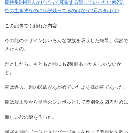
龍特集!!中国人がビビって尊敬する龍っていったい何?架
空の生き物なのに伝説残ってるのはなぜ?元ネタは何?
この記事でも触れた内容:
今の龍のデザインはいろんな部族を吸収した結果、偶然で
きたもの。
だとしたら、もともと龍にも2種類あったんじゃないか
と。
竜は過去、別の民族があがめていたよそ様の竜であった。
龍は殷王朝から皇帝のシンボルとして差別化を図るために
新しい殷の龍を作った。
漢字も別のゴージャスなバージョンを作って差別化を図っ