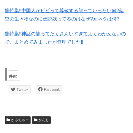
龍特集!!中国人がビビって尊敬する龍っていったい何?架
空の生き物なのに伝説残ってるのはなぜ?元ネタは何?
龍特集!!神話の龍ってたくさんいすぎてよくわかんないの
で、まとめてみましたが無理でした!!
共有:
Twitter
Facebook
かるちゃー
かんじ