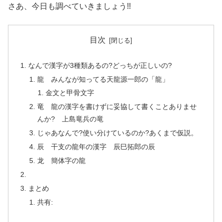
さあ、今日も調べていきましょう!!
目次
なんで漢字が3種類あるの?どっちが正しいの?
龍 みんなが知ってる天龍源一郎の「龍」
金文と甲骨文字
竜 龍の漢字を書けずに妥協して書くことありませ
んか? 上島竜兵の竜
じゃあなんで?使い分けているのか?あくまで仮説。
辰 干支の龍年の漢字 辰巳拓郎の辰
龙 簡体字の龍
まとめ
共有: