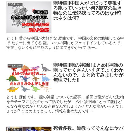
龍特集!!中国人がビビって尊敬す
かるちゃー
る龍っていったい何?架空の生き
物なのに伝説残ってるのはなぜ?
元ネタは何?
どうも 昔から中国が大好きな 彦仙です。 中国の文化の勉強してる中
で たまーに出てくる 龍。 いつの間にかフェイドインしているので、
実在しないくせに当然のように出てきやがって あー...
龍特集!!龍の神話!!まとめ!!神話の
かるちゃー
龍ってたくさんいすぎてよくわか
んないので、まとめてみましたが
無理でした!!
どうも 彦仙です。 龍の神話についての記事、 前回は龍がどんな動物
をモチーフにしたのかって話でしたが、 今回は中国にとって龍はど
んな存在なのか? どんな存在なんでしょうか? どんな龍がいるんでし
ょうか? まとめようとして、情報を集めたんです...
死者多数。道教ってそんなにヤバ
かるちゃー