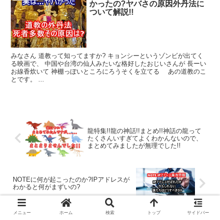
かったの?ヤバさの原因外丹法に
ついて解説!!
みなさん 道教って知ってますか? キョンシーというゾンビが出てく
る映画で、 中国や台湾の仙人みたいな格好したおじいさんが 長ーい
お線香炊いて 神棚っぽいところにろうそくを立てる あの道教のこ
とです。 ...
龍特集!!龍の神話!!まとめ!!神話の龍って
たくさんいすぎてよくわかんないので、
まとめてみましたが無理でした!!
NOTEに何が起こったのか?IPアドレスが
わかると何がまずいの?
メニュー
ホーム
検索
トップ
サイドバー