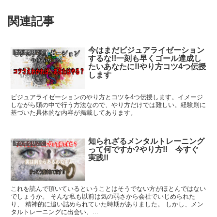
関連記事
今はまだビジュアライゼーション
そうぞうりょく
するな!!一刻も早くゴール達成し
たいあなたに!!やり方コツ4つ伝授
します
ビジュアライゼーションのやり方とコツを4つ伝授します。イメージ
しながら頭の中で行う方法なので、やり方だけでは難しい。経験則に
基づいた具体的な内容が掲載してあります。
知られざるメンタルトレーニング
そうぞうりょく
って何ですか?やり方!! 今すぐ
実践!!
これを読んで頂いているということはそうでない方がほとんではない
でしょうか。 そんな私も以前は気の弱さから会社でいじめられた
り、 精神的に追い詰められていた時期がありました。 しかし、メン
タルトレーニングに出会い、...