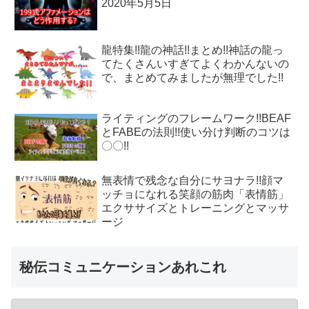
2020年5月5日
龍特集!!龍の神話!!まとめ!!神話の龍っ
てたくさんいすぎてよくわかんないの
で、まとめてみましたが無理でした!!
ライティングのフレームワーク!!BEAF
とFABEの法則!!使い分け判断のコツは
〇〇!!
無表情で残念な自分にサヨナラ!!顔マ
ッチョになれる笑顔の筋肉「表情筋」
エクササイズとトレーニングとマッサ
ージ
秘伝コミュニケーションあれこれ